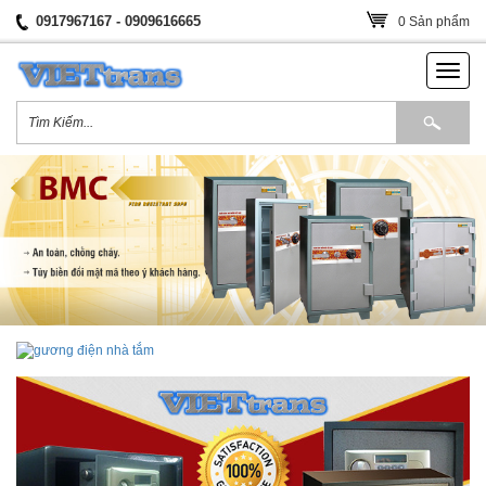
0917967167
- 0909616665
0 Sản phẩm
Toggl
naviga